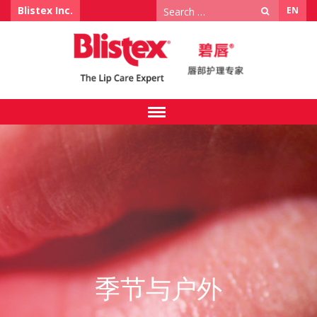
Search
Blistex Inc.
EN
for:
季节与户外